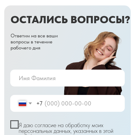
РАЗДЕЛЫ
О нас
Информация
Пациентам
Цены
Контакты
Документы
Врачи
Лицензия
Клинические
Вакансии
рекомендации
Отзывы
Новости
ИМЕЮТСЯ ПРОТИВОПОКАЗАНИЯ.
НЕОБХОДИМО ПРОКОНСУЛЬТИРОВАТЬСЯ СО СПЕЦИАЛИСТОМ
2022 — 2025 СЦ «Восьмёрка»
Политика
конфиденциальности