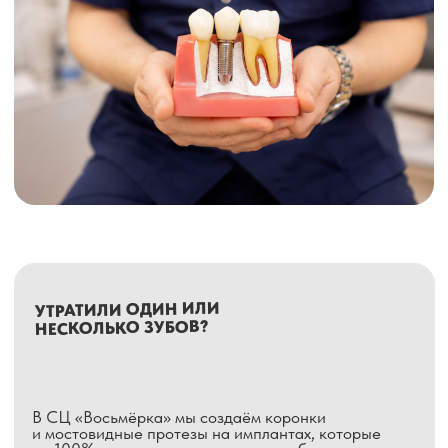
УТРАТИЛИ ОДИН ИЛИ
НЕСКОЛЬКО ЗУБОВ?
В СЦ «Восьмёрка» мы создаём коронки
и мостовидные протезы на имплантах, которые
на 100% имитируют натуральные зубы,
выдерживают любые жевательные нагрузки
и служат десятилетиями.
Утрата даже одного зуба — это не только
эстетическая проблема, но и риск для здоровья всей
челюсти. В стоматологическом центре «Восьмёрка»
протезирование на имплантах позволяет
восстановить зубной ряд без обточки соседних
здоровых зубов, останавливая атрофию костной
ткани и возвращая лицу его естественные контуры.
5 ПРИЧИН