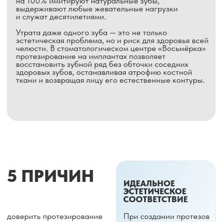
ИДЕАЛЬНОЕ
ЭСТЕТИЧЕСКОЕ
СООТВЕТСТВИЕ
доверить протезирование
При создании протезов
на имплантах
учитываются все
Стоматологическому
нюансы: оттенок,
центру «Восьмёрка»
прозрачность эмали
и форма зубов. Новая
улыбка выглядит
естественно.
БИОСОВМЕСТИМОСТЬ
КОМПЛЕКСНЫЙ
И НАДЁЖНОСТЬ
ПОДХОД
В нашем СЦ ортопеды
Мы используем только
работают в тесной
проверенные системы
связке с хирургом-
имплантации
имплантологом. Это
и высококачественные
позволяет достичь
материалы для коронок,
безупречного
которые не вызывают
результата даже
аллергии и обладают
в самых сложных
исключительной
случаях.
прочностью.