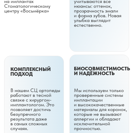
ПЛАНИРОВАНИЕ
ПОЖИЗНЕННАЯ
РЕЗУЛЬТАТА
ПОДДЕРЖКА
Благодаря
Сопровождаем
современным методам
пациента на каждом
диагностики
этапе — от первой
мы детально
консультации
проектируем
до финальной
положение будущего
установки протеза
протеза. Это
и плановых осмотров.
гарантирует
Мы даём гарантию
правильное
на выполненные
распределение
работы, обеспечивая
нагрузки и идеальный
вам уверенност.
прикус
ОТВЕТЫ
НА ПОПУЛЯРНЫЕ
ВОПРОСЫ