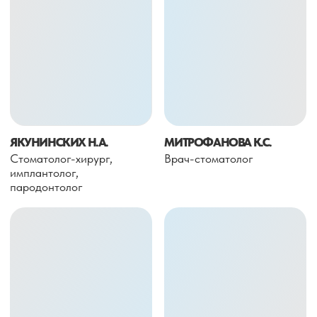
Пародонтальная хирургия — это работа там, где
решается судьба зубов. Когда воспаление уже
затронуло ткани, удерживающие зуб, счёт идёт не
на эстетику, а на сохранение опоры.
Мы берёмся за сложные случаи: устраняем очаги
воспаления, восстанавливаем контуры десны,
укрепляем ткани и возвращаем им способность
удерживать зубы стабильно и надолго. Всё
выполняется точно и деликатно, с минимальной
травмой для пациента.
После лечения десна заживает спокойно,
уменьшается подвижность зубов и уходит
хронический дискомфорт. Это не быстрые решения,
а хирургия с расчётом на долгий результат и
сохранение собственного зубного ряда.