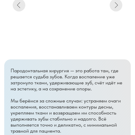
АДРЕС
Респ. Марий Эл,
Телефон для записи: 380-300
Медведевский м.р-н,
ПН-ПТ: с 09:00 до 19:00
Медведево г.п., Медведево
СБ: с 09:00 до 15:00
пгт., Советская ул., д. 9А
КОНТАКТЫ
380-300
reception.8ka@mail.ru
УСЛУГИ
Лечение зубов
Хирургия
Протезирование
Пародонтальная хирургия
Имплантация
Рентген-диагностика
РАЗДЕЛЫ
О нас
Информация
Пациентам
Цены
Контакты
Документы
Врачи
Лицензия
Клинические
Вакансии
рекомендации
Отзывы
Новости