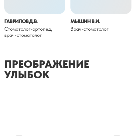
ОСТАЛИСЬ ВОПРОСЫ?
Ответим на все ваши
вопросы в течение
рабочего дня
+7
Я даю согласие на обработку моих
персональных данных, указанных в этой
веб-форме с целью получения медицинских
услуг на условиях, изложенных
в
Положении
об обработке персональных
данных в ООО «СЦ «8КА»
ОТПРАВИТЬ