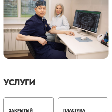
УСЛУГИ
ПЛАСТИКА
ЗАКРЫТЫЙ
ДЕСНЫ
КЮРЕТАЖ
ГИНГИВО-
ВЕСТИБУЛО-
ВЕСТИБУЛОПЛА
ПЛАСТИКА
ПЛАСТИКА
ВРЕМЕННОЕ
ПРОФЕССИОНАЛЬНАЯ
ШИНИРОВАНИЕ
ГИГИЕНА ПОЛОСТИ
ПРИ
РТА И ЗУБОВ
ЗАБОЛЕВАНИЯХ