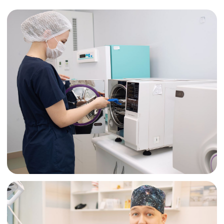
ВРАЧИ
СЦ «ВОСЬМЁРКА»
ЯКУНИНСКИХ Н.А.
МИТРОФАНОВА К.С.
Стоматолог-хирург,
Врач-стоматолог
имплантолог,
пародонтолог