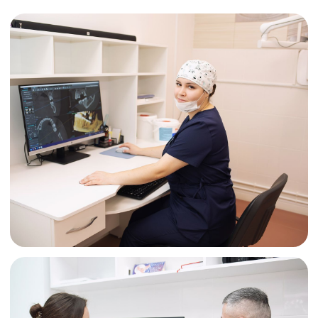
ВРАЧИ
СЦ «ВОСЬМЁРКА»
ЯКУНИНСКИХ Н.А.
МИТРОФАНОВА К.С.
Стоматолог-хирург,
Врач-стоматолог
имплантолог,
пародонтолог