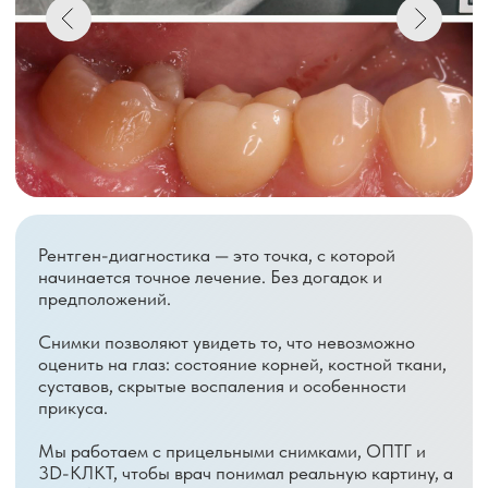
АДРЕС
Респ. Марий Эл,
Телефон для записи: 380-300
Медведевский м.р-н,
ПН-ПТ: с 09:00 до 19:00
Медведево г.п., Медведево
СБ: с 09:00 до 15:00
пгт., Советская ул., д. 9А
КОНТАКТЫ
380-300
reception.8ka@mail.ru
УСЛУГИ
Лечение зубов
Хирургия
Протезирование
Пародонтальная хирургия
Имплантация
Рентген-диагностика
РАЗДЕЛЫ
О нас
Информация
Пациентам
Цены
Контакты
Документы
Врачи
Лицензия
Клинические
Вакансии
рекомендации
Отзывы
Новости