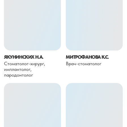
Рентген-диагностика — это точка, с которой
начинается точное лечение. Без догадок и
предположений.
Снимки позволяют увидеть то, что невозможно
оценить на глаз: состояние корней, костной ткани,
суставов, скрытые воспаления и особенности
прикуса.
Мы работаем с прицельными снимками, ОПТГ и
3D-КЛКТ, чтобы врач понимал реальную картину, а
не работал вслепую.
Чёткая диагностика экономит время, снижает риски
и позволяет выбрать правильную тактику с первого
шага. Это основа безопасного и прогнозируемого
результата.