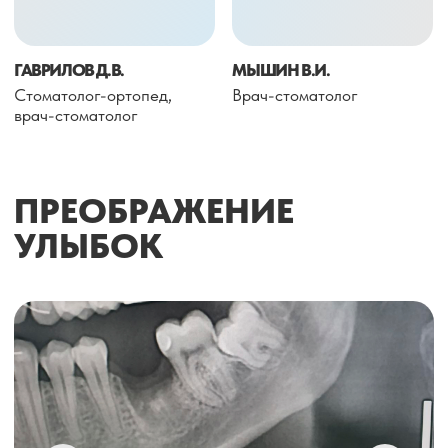
ОСТАЛИСЬ ВОПРОСЫ?
Ответим на все ваши
вопросы в течение
рабочего дня
+7
Я даю согласие на обработку моих
персональных данных, указанных в этой
веб-форме с целью получения медицинских
услуг на условиях, изложенных
в
Положении
об обработке персональных
данных в ООО «СЦ «8КА»
ОТПРАВИТЬ